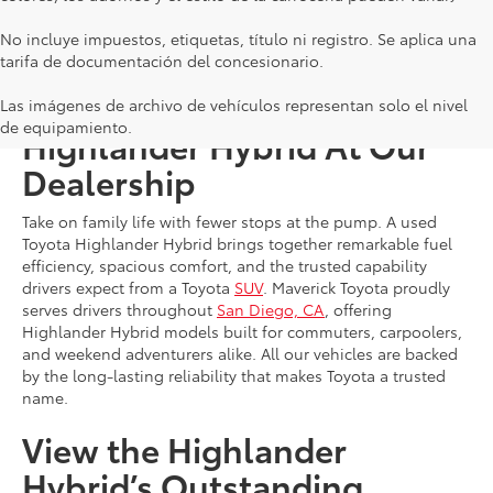
No incluye impuestos, etiquetas, título ni registro. Se aplica una
tarifa de documentación del concesionario.
Shop for a Used Toyota
Las imágenes de archivo de vehículos representan solo el nivel
de equipamiento.
Highlander Hybrid At Our
Dealership
Take on family life with fewer stops at the pump. A used
Toyota Highlander Hybrid brings together remarkable fuel
efficiency, spacious comfort, and the trusted capability
drivers expect from a Toyota
SUV
. Maverick Toyota proudly
serves drivers throughout
San Diego, CA
, offering
Highlander Hybrid models built for commuters, carpoolers,
and weekend adventurers alike. All our vehicles are backed
by the long-lasting reliability that makes Toyota a trusted
name.
View the Highlander
Hybrid’s Outstanding