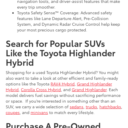
navigation tools, and driver-assist features that make
every trip smoother.
Toyota Safety Sense™ Coverage: Advanced safety
features like Lane Departure Alert, Pre-Collision
System, and Dynamic Radar Cruise Control help keep
your most precious cargo protected.
Search for Popular SUVs
Like the Toyota Highlander
Hybrid
Shopping for a used Toyota Highlander Hybrid? You might
also want to take a look at other efficient and family-ready
options like the Toyota
RAV4 Hybrid
,
Grand Highlander
Hybrid
,
Corolla Cross Hybrid
, and
Grand Highlander
. Each
model delivers fuel savings without sacrificing performance
or space. If you’re interested in something other than an
SUV, we carry a wide selection of
sedans
,
trucks
,
hatchbacks
,
coupes
, and
minivans
to match every lifestyle.
Purchase A Pre-Owned