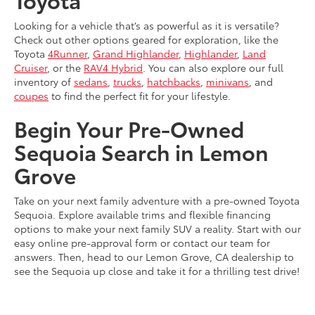
Looking for a vehicle that’s as powerful as it is versatile?
Check out other options geared for exploration, like the
Toyota
4Runner
,
Grand Highlander
,
Highlander
,
Land
Cruiser
, or the
RAV4 Hybrid
. You can also explore our full
inventory of
sedans
,
trucks
,
hatchbacks
,
minivans
, and
coupes
to find the perfect fit for your lifestyle.
Begin Your Pre-Owned
Sequoia Search in Lemon
Grove
Take on your next family adventure with a pre-owned Toyota
Sequoia. Explore available trims and flexible financing
options to make your next family SUV a reality. Start with our
easy online pre-approval form or contact our team for
answers. Then, head to our Lemon Grove, CA dealership to
see the Sequoia up close and take it for a thrilling test drive!