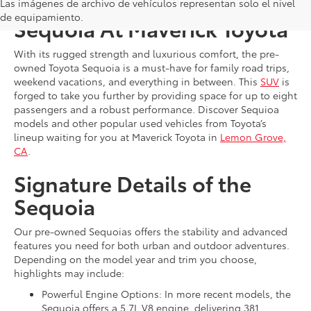
Shop for a Used Toyota
Las imágenes de archivo de vehículos representan solo el nivel
de equipamiento.
Sequoia At Maverick Toyota
With its rugged strength and luxurious comfort, the pre-
owned Toyota Sequoia is a must-have for family road trips,
weekend vacations, and everything in between. This
SUV
is
forged to take you further by providing space for up to eight
passengers and a robust performance. Discover Sequioa
models and other popular used vehicles from Toyota’s
lineup waiting for you at Maverick Toyota in
Lemon Grove,
CA
.
Signature Details of the
Sequoia
Our pre-owned Sequoias offers the stability and advanced
features you need for both urban and outdoor adventures.
Depending on the model year and trim you choose,
highlights may include:
Powerful Engine Options: In more recent models, the
Sequoia offers a 5.7L V8 engine, delivering 381