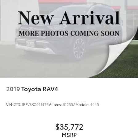
2019
Toyota RAV4
VIN:
2T3J1RFV8KC021476
Valores:
61255A
Modelo:
4446
$35,772
MSRP