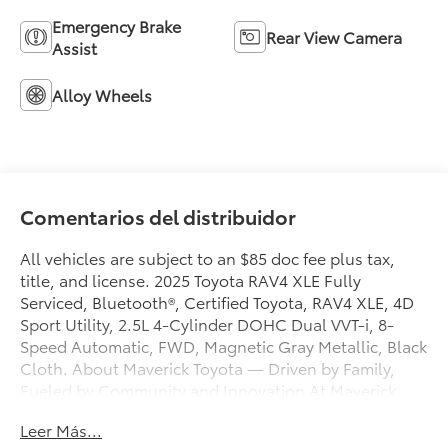
Emergency Brake
Rear View Camera
Assist
Alloy Wheels
Comentarios del distribuidor
All vehicles are subject to an $85 doc fee plus tax,
title, and license. 2025 Toyota RAV4 XLE Fully
Serviced, Bluetooth®, Certified Toyota, RAV4 XLE, 4D
Sport Utility, 2.5L 4-Cylinder DOHC Dual VVT-i, 8-
Speed Automatic, FWD, Magnetic Gray Metallic, Black
Cloth. About Maverick Toyota — Driven by Family,
Fueled by Community and Innovation At Maverick
Toyota, we’re proud to be more than just a dealership
Leer Más...
— Maverick Means More. We’re a bold new chapter in