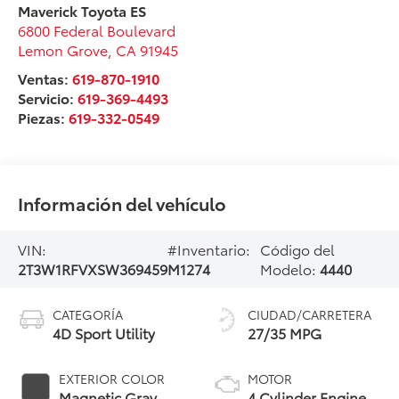
Maverick Toyota ES
6800 Federal Boulevard
Lemon Grove
,
CA
91945
Ventas:
619-870-1910
Servicio:
619-369-4493
Piezas:
619-332-0549
Información del vehículo
VIN:
#Inventario:
Código del
2T3W1RFVXSW369459
M1274
Modelo:
4440
CATEGORÍA
CIUDAD/CARRETERA
4D Sport Utility
27/35 MPG
EXTERIOR COLOR
MOTOR
Magnetic Gray
4 Cylinder Engine