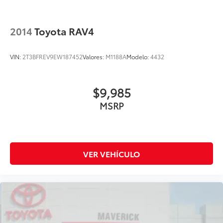
2014
Toyota RAV4
VIN:
2T3BFREV9EW187452
Valores:
M1188A
Modelo:
4432
$9,985
MSRP
VER VEHÍCULO