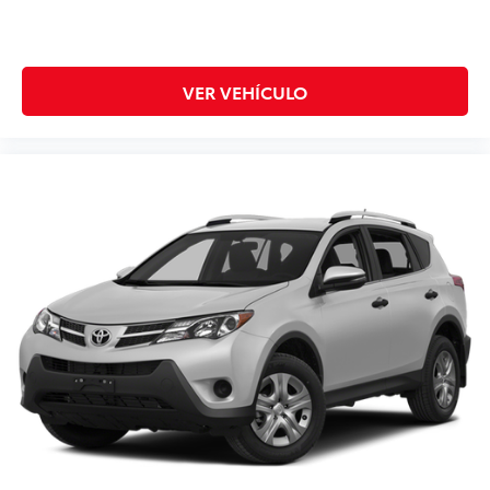
Steering wheel mounted audio controls
Tachometer
Telescoping steering wheel
VER VEHÍCULO
Tilt steering wheel
Traction control
Trip computer
Turn signal indicator mirrors
Variably intermittent wipers
Wheels: 17in 5-Spoke Silver Alloy