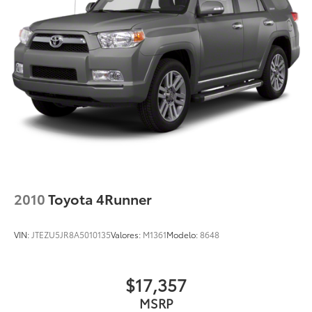
Passenger vanity mirror
Power door mirrors
Power driver seat
Power steering
Power windows
Radio data system
Radio: AM/FM/XM Audio System
Rear anti-roll bar
Rear seat center armrest
Rear window defroster
2010
Toyota 4Runner
Rear window wiper
Remote keyless entry
VIN:
JTEZU5JR8A5010135
Valores:
M1361
Modelo:
8648
Speed control
Speed-sensing steering
$17,357
Split folding rear seat
MSRP
Spoiler