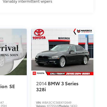
Variably intermittent wipers
2014
BMW 3 Series
sion
SE
328i
347
VIN:
WBA3C1C56EK112649
:
P0H
Valores:
61705AA
Modelo:
143O