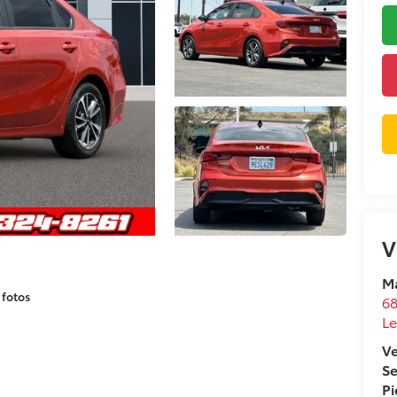
V
Ma
 fotos
68
L
V
Se
Pi