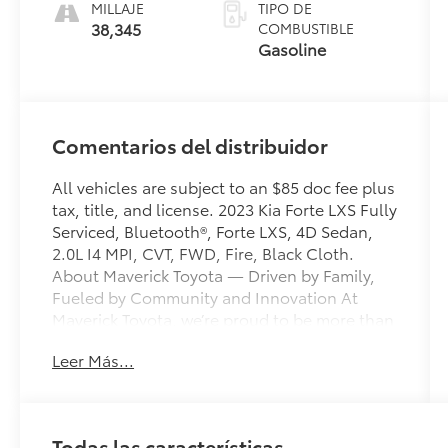
MILLAJE
TIPO DE
38,345
COMBUSTIBLE
Gasoline
Comentarios del distribuidor
All vehicles are subject to an $85 doc fee plus
tax, title, and license. 2023 Kia Forte LXS Fully
Serviced, Bluetooth®, Forte LXS, 4D Sedan,
2.0L I4 MPI, CVT, FWD, Fire, Black Cloth.
About Maverick Toyota — Driven by Family,
Fueled by Community and Innovation At
Maverick Toyota, we’re proud to be more than
just a dealership — Maverick Means More.
Leer Más...
We’re a bold new chapter in automotive
retail, rooted in family values, customer
satisfaction, and a commitment to doing
things the right way. Born from Vaughan
Todas las características