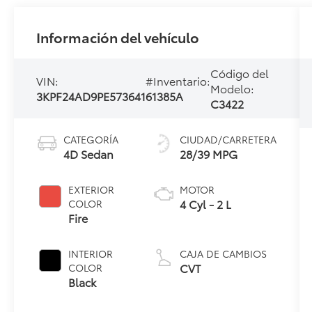
Información del vehículo
Código del
VIN:
#Inventario:
Modelo:
3KPF24AD9PE573641
61385A
C3422
CATEGORÍA
CIUDAD/CARRETERA
4D Sedan
28/39 MPG
EXTERIOR
MOTOR
4 Cyl - 2 L
COLOR
Fire
INTERIOR
CAJA DE CAMBIOS
CVT
COLOR
Black