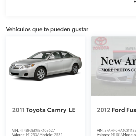
Vehículos que te pueden gustar
2011
Toyota Camry
LE
2012
Ford Fu
VIN:
4T4BF3EK9BR103627
VIN:
3FAHP0HA1CR113
Valores:
M1253A
Modelo:
2532
Valores:
M1101A
Modelo