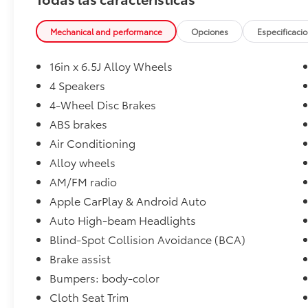
Automotive’s Texas legacy and now proudly
serving Lemon Grove and the greater San
Diego area, Maverick Toyota blends tradition
Mechanical and performance
Opciones
Especificaci
with innovation to deliver a car-buying
experience like no other.
16in x 6.5J Alloy Wheels
4 Speakers
4-Wheel Disc Brakes
28/39 City/Highway MPG
ABS brakes
Air Conditioning
Alloy wheels
AM/FM radio
Apple CarPlay & Android Auto
Auto High-beam Headlights
Blind-Spot Collision Avoidance (BCA)
Brake assist
Bumpers: body-color
Cloth Seat Trim