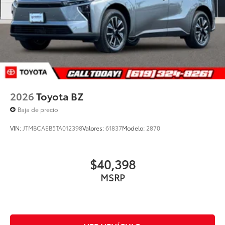
2026
Toyota BZ
Baja de precio
VIN:
JTMBCAEB5TA012398
Valores:
61837
Modelo:
2870
$40,398
MSRP