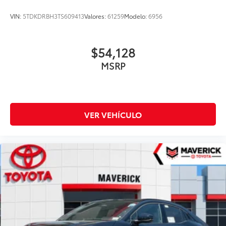
VIN:
5TDKDRBH3TS609413
Valores:
61259
Modelo:
6956
$54,128
MSRP
VER VEHÍCULO