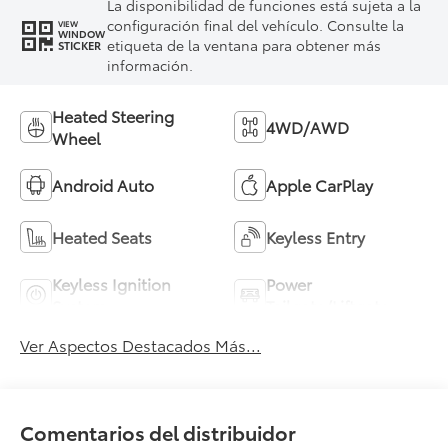
La disponibilidad de funciones está sujeta a la
configuración final del vehículo. Consulte la
VIEW
WINDOW
etiqueta de la ventana para obtener más
STICKER
información.
Heated Steering
4WD/AWD
Wheel
Android Auto
Apple CarPlay
Heated Seats
Keyless Entry
Keyless Ignition
Power
System
Tailgate/Liftgate
Ver Aspectos Destacados Más...
Comentarios del distribuidor