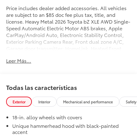
Price includes dealer added accessories. All vehicles
are subject to an $85 doc fee plus tax, title, and
license. Heavy Metal 2026 Toyota bZ XLE AWD Single-
Speed Automatic Electric Motor ABS brakes, Apple
CarPlay/Android Auto, Electronic Stability Control,
Exterior Parking Camera Rear, Front dual zone A/C,
Garage door transmitter: HomeLink, Heated Front
Seats, Heated front seats, Heated steering wheel,
Leer Más...
Illuminated entry, Leather steering wheel, Low tire
pressure warning, Power Liftgate, Radio: 14 Toyota
Audio Multimedia, Rear Bumper Protector, Remote
keyless entry, Traction control, Wheels: 18 Alloy with
Todas las características
Covers.
About Maverick Toyota — Driven by Family, Fueled by
Exterior
Interior
Mechanical and performance
Safety
Community and Innovation At Maverick Toyota, we’re
proud to be more than just a dealership — Maverick
18-in. alloy wheels with covers
Means More. We’re a bold new chapter in automotive
Unique hammerhead hood with black-painted
retail, rooted in family values, customer satisfaction,
accent
and a commitment to doing things the right way. Born