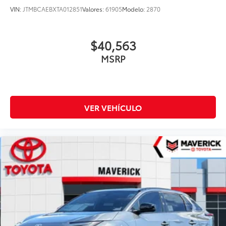
VIN:
JTMBCAEBXTA012851
Valores:
61905
Modelo:
2870
$40,563
MSRP
VER VEHÍCULO