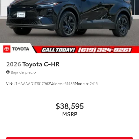
2026
Toyota C-HR
Baja de precio
VIN:
JTMAAAAD1TJ017963
Valores:
61485
Modelo:
2416
$38,595
MSRP