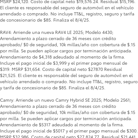
MSRP $24,120. Costo de capital neto $19,576.24. Residual $15,196.
El cliente es responsable del seguro de automóvil en el vehículo
arrendado o comprado. No incluye TT&L, registro, seguro y tarifa
de concesionario de $85. Finaliza el 8/4/25.
RAV4: Arriende una nueva RAV4 LE 2025; Modelo 4430;
Arrendamiento a plazo cerrado de 36 meses con crédito
aprobado/ $0 de seguridad, 10k millas/año con cobertura de $.15
por milla. Se pueden aplicar cargos por terminación anticipada.
Arrendamiento de $4,318 adeudado al momento de la firma.
Incluye el pago inicial de $3,999 y el primer pago mensual de
$319. MSRP $31,654. Costo de capital neto $27870 Residual
$21,525. El cliente es responsable del seguro de automóvil en el
vehículo arrendado o comprado. No incluye TT&L, registro, seguro
y tarifa de concesionario de $85. Finaliza el 8/4/25.
Camry: Arriende un nuevo Camry Hybrid SE 2025; Modelo 2561;
Arrendamiento a plazo cerrado de 36 meses con crédito
aprobado/ $0 de seguridad, 10k millas/año con cobertura de $.15
por milla. Se pueden aplicar cargos por terminación anticipada.
Arrendamiento de $5317 adeudado al momento de la firma.
Incluye el pago inicial de $5017 y el primer pago mensual de $300.
MSRP $32,986. Costo de capital neto $27,824.77. Residual $21,441.