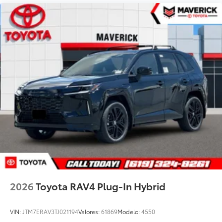
2026
Toyota RAV4 Plug-In Hybrid
VIN:
JTM7ERAV3TJ021194
Valores:
61869
Modelo:
4550