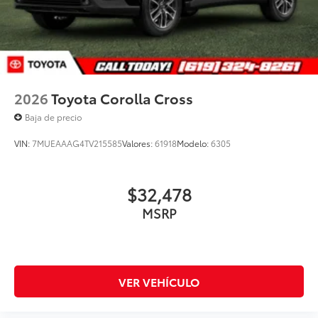
2026
Toyota Corolla Cross
Baja de precio
VIN:
7MUEAAAG4TV215585
Valores:
61918
Modelo:
6305
$32,478
MSRP
VER VEHÍCULO