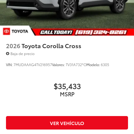
2026
Toyota Corolla Cross
Baja de precio
VIN:
7MUDAAAG4TV216957
Valores:
TV31A732*O
Modelo:
6305
$35,433
MSRP
VER VEHÍCULO