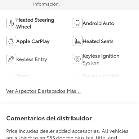
información.
Heated Steering
Android Auto
Wheel
Apple CarPlay
Heated Seats
Keyless Ignition
Keyless Entry
System
Power
Automatic High
Tailgate/Liftgate
Beams
Ver Aspectos Destacados Más...
Comentarios del distribuidor
Price includes dealer added accessories. All vehicles
are subject to an $85 doc fee plus tax, title, and