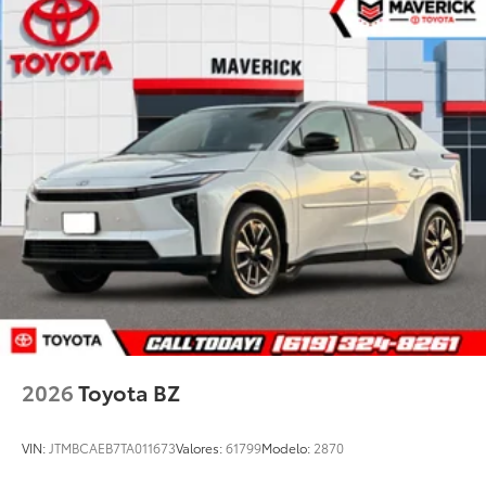
blind spot warning indicators, and power-folding
feature
2026
Toyota BZ
VIN:
JTMBCAEB7TA011673
Valores:
61799
Modelo:
2870