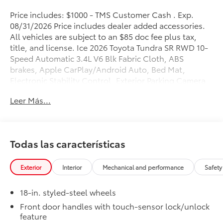
Price includes: $1000 - TMS Customer Cash . Exp.
08/31/2026 Price includes dealer added accessories.
All vehicles are subject to an $85 doc fee plus tax,
title, and license. Ice 2026 Toyota Tundra SR RWD 10-
Speed Automatic 3.4L V6 Blk Fabric Cloth, ABS
brakes, Apple CarPlay/Android Auto, Bed Mat,
Electronic Stability Control, Exterior Parking Camera
Rear, Heated door mirrors, Illuminated entry, Low tire
Leer Más...
pressure warning, Remote keyless entry, SR Package,
Traction control, Wheels: 18 x 7.5J Styled-Steel.
About Maverick Toyota — Driven by Family, Fueled by
Todas las características
Community and Innovation At Maverick Toyota, we’re
proud to be more than just a dealership — Maverick
Means More. We’re a bold new chapter in automotive
Exterior
Interior
Mechanical and performance
Safety
retail, rooted in family values, customer satisfaction,
and a commitment to doing things the right way. Born
18-in. styled-steel wheels
from Vaughan Automotive’s Texas legacy and now
Front door handles with touch-sensor lock/unlock
proudly serving Lemon Grove and the greater San
feature
Diego area, Maverick Toyota blends tradition with