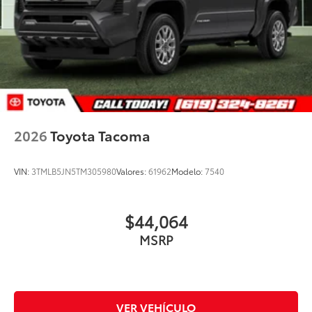
2026
Toyota Tacoma
VIN:
3TMLB5JN5TM305980
Valores:
61962
Modelo:
7540
$44,064
MSRP
VER VEHÍCULO