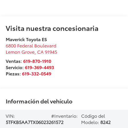
Visita nuestra concesionaria
Maverick Toyota ES
6800 Federal Boulevard
Lemon Grove
,
CA
91945
Ventas:
619-870-1910
Servicio:
619-369-4493
Piezas:
619-332-0549
Información del vehículo
VIN:
#Inventario:
Código del
5TFKB5AA7TX060232
61572
Modelo:
8242