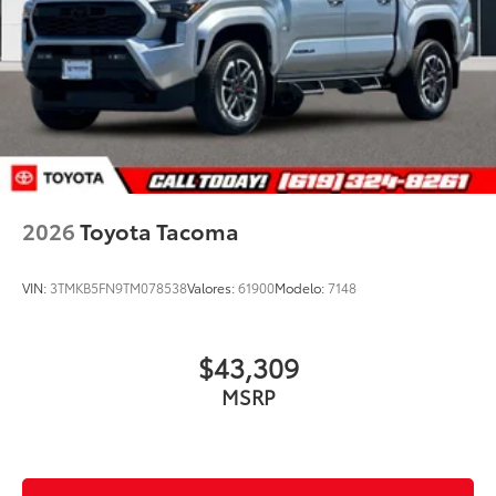
2026
Toyota Tacoma
VIN:
3TMKB5FN9TM078538
Valores:
61900
Modelo:
7148
$43,309
MSRP