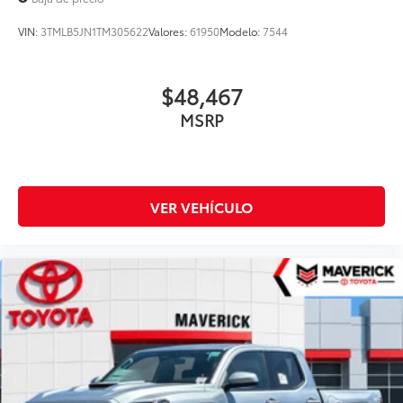
VIN:
3TMLB5JN1TM305622
Valores:
61950
Modelo:
7544
$48,467
MSRP
VER VEHÍCULO