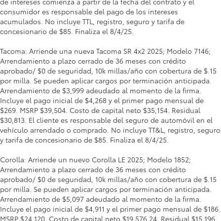
de intereses comienza a partir de la fecha del contrato y el
consumidor es responsable del pago de los intereses
acumulados. No incluye TTL, registro, seguro y tarifa de
concesionario de $85. Finaliza el 8/4/25.
Tacoma: Arriende una nueva Tacoma SR 4x2 2025; Modelo 7146;
Arrendamiento a plazo cerrado de 36 meses con crédito
aprobado/ $0 de seguridad, 10k millas/año con cobertura de $.15
por milla. Se pueden aplicar cargos por terminación anticipada.
Arrendamiento de $3,999 adeudado al momento de la firma.
Incluye el pago inicial de $4,268 y el primer pago mensual de
$269. MSRP $39,504. Costo de capital neto $35,154. Residual
$30,813. El cliente es responsable del seguro de automóvil en el
vehículo arrendado o comprado. No incluye TT&L, registro, seguro
y tarifa de concesionario de $85. Finaliza el 8/4/25.
Corolla: Arriende un nuevo Corolla LE 2025; Modelo 1852;
Arrendamiento a plazo cerrado de 36 meses con crédito
aprobado/ $0 de seguridad, 10k millas/año con cobertura de $.15
por milla. Se pueden aplicar cargos por terminación anticipada.
Arrendamiento de $5,097 adeudado al momento de la firma.
Incluye el pago inicial de $4,911 y el primer pago mensual de $186.
MSRP $24,120. Costo de capital neto $19,576.24. Residual $15,196.