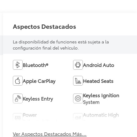
Aspectos Destacados
La disponibilidad de funciones está sujeta a la
configuración final del vehículo.
Bluetooth®
Android Auto
Apple CarPlay
Heated Seats
Keyless Ignition
Keyless Entry
System
Power
Automatic High
Tailgate/Liftgate
Beams
Ver Aspectos Destacados Más...