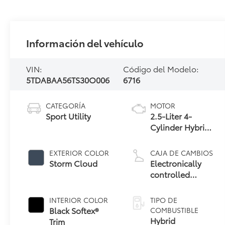
Información del vehículo
VIN:
Código del Modelo:
5TDABAA56TS30O006
6716
CATEGORÍA
MOTOR
Sport Utility
2.5-Liter 4-
Cylinder Hybrid
Engine
EXTERIOR COLOR
CAJA DE CAMBIOS
Storm Cloud
Electronically
controlled
Continuously
Variable
INTERIOR COLOR
TIPO DE
Transmission
Black Softex®
COMBUSTIBLE
(ECVT)
Hybrid
Trim