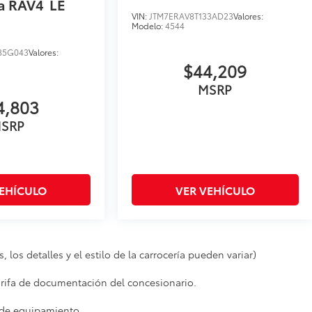
a RAV4
LE
VIN:
JTM7ERAV8T133AD23
Valores:
Modelo:
4544
35G043
Valores:
$44,209
MSRP
4,803
SRP
VEHÍCULO
VER VEHÍCULO
 los detalles y el estilo de la carrocería pueden variar)
 tarifa de documentación del concesionario.
l de equipamiento.