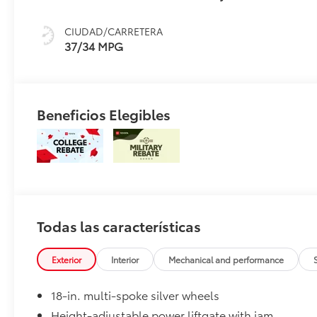
CIUDAD/CARRETERA
37/34 MPG
Beneficios Elegibles
Todas las características
Exterior
Interior
Mechanical and performance
18-in. multi-spoke silver wheels
Height-adjustable power liftgate with jam