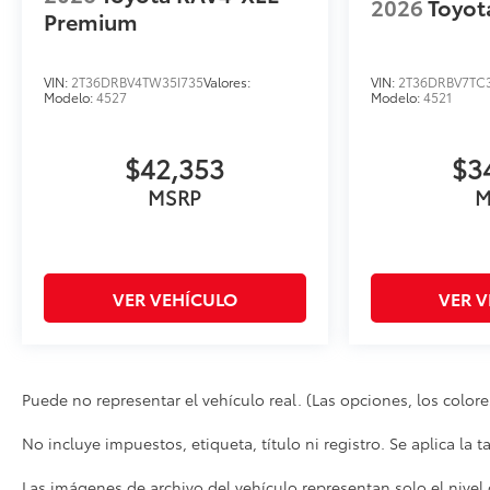
2026
Toyot
Premium
VIN:
2T36DRBV4TW35I735
Valores:
VIN:
2T36DRBV7TC
Modelo:
4527
Modelo:
4521
$42,353
$3
MSRP
M
VER VEHÍCULO
VER 
Puede no representar el vehículo real. (Las opciones, los colores,
No incluye impuestos, etiqueta, título ni registro. Se aplica la
Las imágenes de archivo del vehículo representan solo el nive