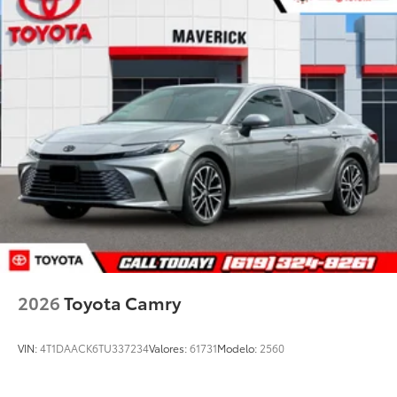
2026
Toyota Camry
VIN:
4T1DAACK6TU337234
Valores:
61731
Modelo:
2560