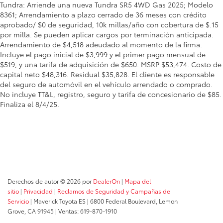
Tundra: Arriende una nueva Tundra SR5 4WD Gas 2025; Modelo
8361; Arrendamiento a plazo cerrado de 36 meses con crédito
aprobado/ $0 de seguridad, 10k millas/año con cobertura de $.15
por milla. Se pueden aplicar cargos por terminación anticipada.
Arrendamiento de $4,518 adeudado al momento de la firma.
Incluye el pago inicial de $3,999 y el primer pago mensual de
$519, y una tarifa de adquisición de $650. MSRP $53,474. Costo de
capital neto $48,316. Residual $35,828. El cliente es responsable
del seguro de automóvil en el vehículo arrendado o comprado.
No incluye TT&L, registro, seguro y tarifa de concesionario de $85.
Finaliza el 8/4/25.
Derechos de autor © 2026
por
DealerOn
|
Mapa del
sitio
|
Privacidad
|
Reclamos de Seguridad y Campañas de
Servicio
| Maverick Toyota ES
|
6800 Federal Boulevard,
Lemon
Grove,
CA
91945
| Ventas:
619-870-1910