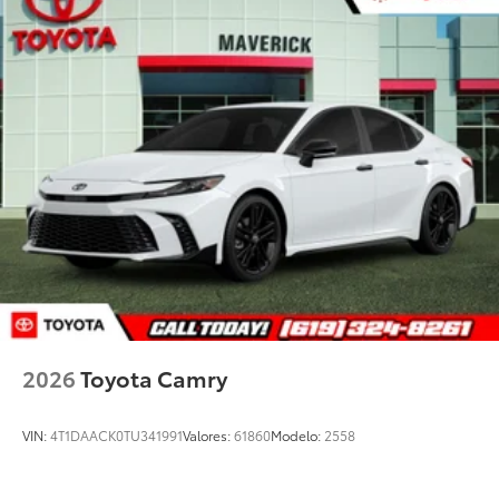
2026
Toyota Camry
VIN:
4T1DAACK0TU341991
Valores:
61860
Modelo:
2558