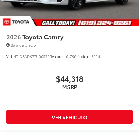
2026
Toyota Camry
Baja de precio
VIN:
4T1DBADK7TU065725
Valores:
61796
Modelo:
2556
$44,318
MSRP
VER VEHÍCULO