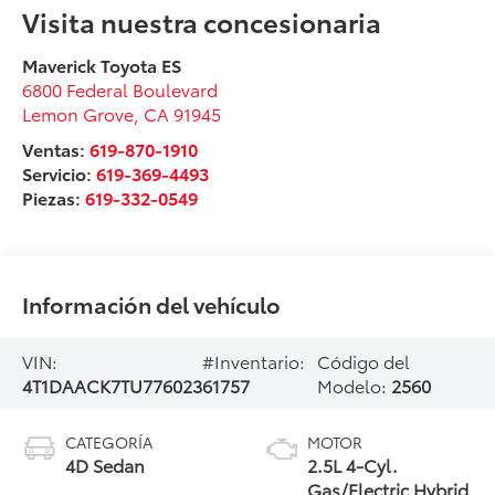
Visita nuestra concesionaria
Maverick Toyota ES
6800 Federal Boulevard
Lemon Grove
,
CA
91945
Ventas:
619-870-1910
Servicio:
619-369-4493
Piezas:
619-332-0549
Información del vehículo
VIN:
#Inventario:
Código del
4T1DAACK7TU776023
61757
Modelo:
2560
CATEGORÍA
MOTOR
4D Sedan
2.5L 4-Cyl.
Gas/Electric Hybrid