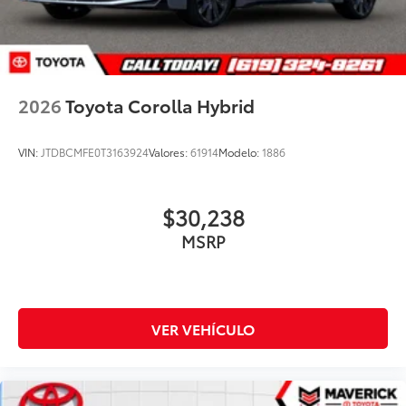
2026
Toyota Corolla Hybrid
VIN:
JTDBCMFE0T3163924
Valores:
61914
Modelo:
1886
$30,238
MSRP
VER VEHÍCULO