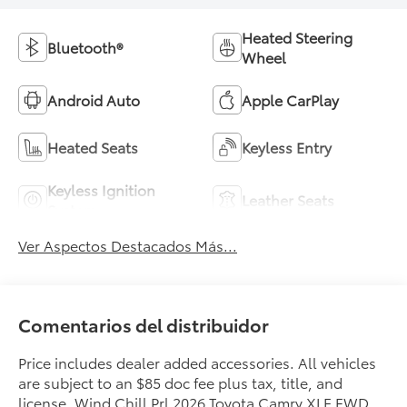
Heated Steering
Bluetooth®
Wheel
Android Auto
Apple CarPlay
Heated Seats
Keyless Entry
Keyless Ignition
Leather Seats
System
Ver Aspectos Destacados Más...
Comentarios del distribuidor
Price includes dealer added accessories. All vehicles
are subject to an $85 doc fee plus tax, title, and
license. Wind Chill Prl 2026 Toyota Camry XLE FWD