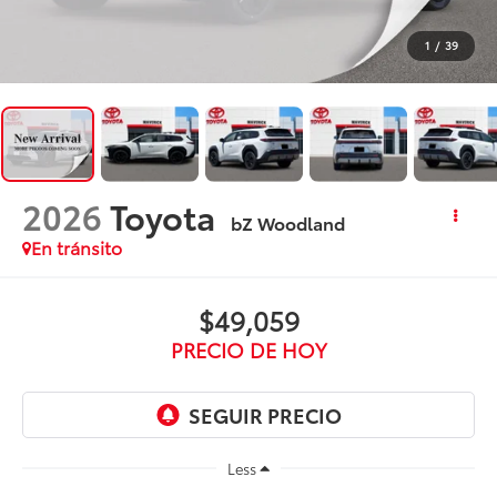
1
/
39
2026
Toyota
bZ Woodland
En tránsito
$49,059
PRECIO DE HOY
Less