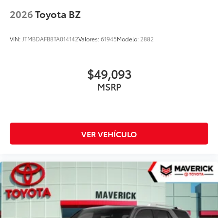
2026
Toyota BZ
VIN:
JTMBDAFB8TA014142
Valores:
61945
Modelo:
2882
$49,093
MSRP
VER VEHÍCULO