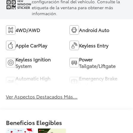
configuración final del vehículo. Consulte la
VIEW
WINDOW
etiqueta de la ventana para obtener más
STICKER
información.
4WD/AWD
Android Auto
Apple CarPlay
Keyless Entry
Keyless Ignition
Power
System
Tailgate/Liftgate
Automatic High
Emergency Brake
Beams
Assist
Ver Aspectos Destacados Más...
Beneficios Elegibles