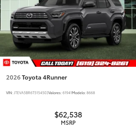
2026
Toyota 4Runner
VIN:
JTEVA5BR6T5154503
Valores:
61941
Modelo:
8668
$62,538
MSRP