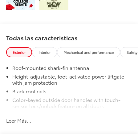
Todas las características
Exterior
Interior
Mechanical and performance
Safety
Roof-mounted shark-fin antenna
Height-adjustable, foot-activated power liftgate
with jam protection
Black roof rails
Color-keyed outside door handles with touch-
sensor lock/unlock feature on all doors
North American Charging System (NACS) charging
Leer Más...
port
Rear spoiler
Unique hammerhead hood with matte-black