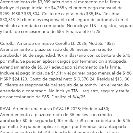
Arrendamiento de $3,999 adeudado al momento de la firma.
Incluye el pago inicial de $4,268 y el primer pago mensual de
$269. MSRP $39,504. Costo de capital neto $35,154. Residual
$30,813. El cliente es responsable del seguro de automóvil en el
vehículo arrendado o comprado. No incluye TT&L, registro, seguro
y tarifa de concesionario de $85. Finaliza el 8/4/25.
Corolla: Arriende un nuevo Corolla LE 2025; Modelo 1852;
Arrendamiento a plazo cerrado de 36 meses con crédito
aprobado/ $0 de seguridad, 10k millas/año con cobertura de $.15
por milla. Se pueden aplicar cargos por terminación anticipada.
Arrendamiento de $5,097 adeudado al momento de la firma.
Incluye el pago inicial de $4,911 y el primer pago mensual de $186.
MSRP $24,120. Costo de capital neto $19,576.24. Residual $15,196.
El cliente es responsable del seguro de automóvil en el vehículo
arrendado o comprado. No incluye TT&L, registro, seguro y tarifa
de concesionario de $85. Finaliza el 8/4/25.
RAV4: Arriende una nueva RAV4 LE 2025; Modelo 4430;
Arrendamiento a plazo cerrado de 36 meses con crédito
aprobado/ $0 de seguridad, 10k millas/año con cobertura de $.15
por milla. Se pueden aplicar cargos por terminación anticipada.
Arrendamiento de $4,318 adeudado al momento de la firma.