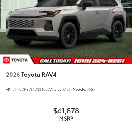
window wiper with washer
2026
Toyota RAV4
VIN:
JTM6DRBV8TD334026
Valores:
61954
Modelo:
4527
$41,878
MSRP