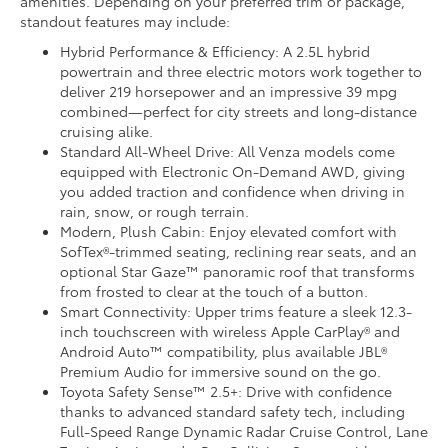
amenities. Depending on your preferred trim or package,
standout features may include:
Hybrid Performance & Efficiency: A 2.5L hybrid
powertrain and three electric motors work together to
deliver 219 horsepower and an impressive 39 mpg
combined—perfect for city streets and long-distance
cruising alike.
Standard All-Wheel Drive: All Venza models come
equipped with Electronic On-Demand AWD, giving
you added traction and confidence when driving in
rain, snow, or rough terrain.
Modern, Plush Cabin: Enjoy elevated comfort with
SofTex®-trimmed seating, reclining rear seats, and an
optional Star Gaze™ panoramic roof that transforms
from frosted to clear at the touch of a button.
Smart Connectivity: Upper trims feature a sleek 12.3-
inch touchscreen with wireless Apple CarPlay® and
Android Auto™ compatibility, plus available JBL®
Premium Audio for immersive sound on the go.
Toyota Safety Sense™ 2.5+: Drive with confidence
thanks to advanced standard safety tech, including
Full-Speed Range Dynamic Radar Cruise Control, Lane