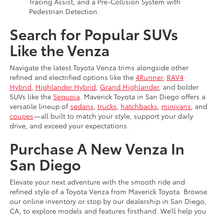
Tracing Assist, and a Pre-Collision System with
Pedestrian Detection.
Search for Popular SUVs
Like the Venza
Navigate the latest Toyota Venza trims alongside other
refined and electrified options like the
4Runner
,
RAV4
Hybrid
,
Highlander Hybrid
,
Grand Highlander
, and bolder
SUVs like the
Sequoia
. Maverick Toyota in San Diego offers a
versatile lineup of
sedans
,
trucks
,
hatchbacks
,
minivans
, and
coupes
—all built to match your style, support your daily
drive, and exceed your expectations.
Purchase A New Venza In
San Diego
Elevate your next adventure with the smooth ride and
refined style of a Toyota Venza from Maverick Toyota. Browse
our online inventory or stop by our dealership in San Diego,
CA, to explore models and features firsthand. We’ll help you