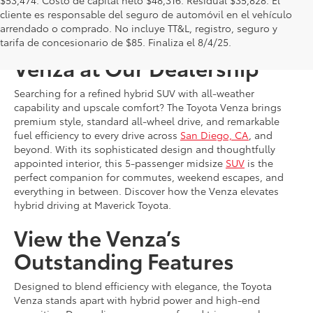
$53,474. Costo de capital neto $48,316. Residual $35,828. El
cliente es responsable del seguro de automóvil en el vehículo
arrendado o comprado. No incluye TT&L, registro, seguro y
Shop for a New Toyota
tarifa de concesionario de $85. Finaliza el 8/4/25.
Venza at Our Dealership
Searching for a refined hybrid SUV with all-weather
capability and upscale comfort? The Toyota Venza brings
premium style, standard all-wheel drive, and remarkable
fuel efficiency to every drive across
San Diego, CA
, and
beyond. With its sophisticated design and thoughtfully
appointed interior, this 5-passenger midsize
SUV
is the
perfect companion for commutes, weekend escapes, and
everything in between. Discover how the Venza elevates
hybrid driving at Maverick Toyota.
View the Venza’s
Outstanding Features
Designed to blend efficiency with elegance, the Toyota
Venza stands apart with hybrid power and high-end