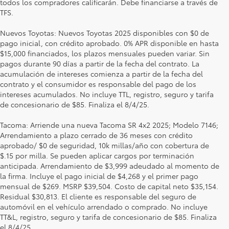
todos los compradores calificarán. Debe financiarse a través de
TFS.
Nuevos Toyotas: Nuevos Toyotas 2025 disponibles con $0 de
pago inicial, con crédito aprobado. 0% APR disponible en hasta
$15,000 financiados, los plazos mensuales pueden variar. Sin
pagos durante 90 días a partir de la fecha del contrato. La
acumulación de intereses comienza a partir de la fecha del
contrato y el consumidor es responsable del pago de los
intereses acumulados. No incluye TTL, registro, seguro y tarifa
de concesionario de $85. Finaliza el 8/4/25.
Tacoma: Arriende una nueva Tacoma SR 4x2 2025; Modelo 7146;
Arrendamiento a plazo cerrado de 36 meses con crédito
aprobado/ $0 de seguridad, 10k millas/año con cobertura de
$.15 por milla. Se pueden aplicar cargos por terminación
anticipada. Arrendamiento de $3,999 adeudado al momento de
la firma. Incluye el pago inicial de $4,268 y el primer pago
mensual de $269. MSRP $39,504. Costo de capital neto $35,154.
Residual $30,813. El cliente es responsable del seguro de
automóvil en el vehículo arrendado o comprado. No incluye
TT&L, registro, seguro y tarifa de concesionario de $85. Finaliza
el 8/4/25.