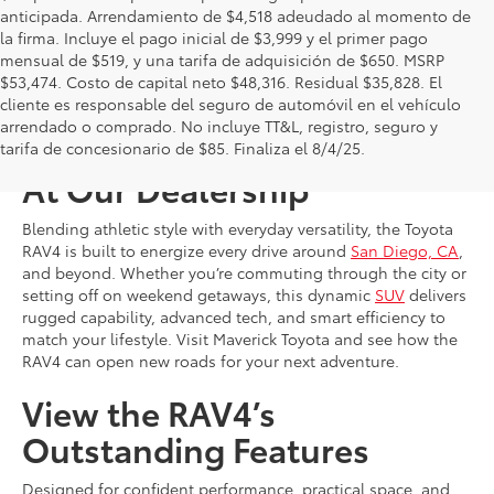
anticipada. Arrendamiento de $4,518 adeudado al momento de
la firma. Incluye el pago inicial de $3,999 y el primer pago
mensual de $519, y una tarifa de adquisición de $650. MSRP
$53,474. Costo de capital neto $48,316. Residual $35,828. El
cliente es responsable del seguro de automóvil en el vehículo
arrendado o comprado. No incluye TT&L, registro, seguro y
Shop for a New Toyota RAV4
tarifa de concesionario de $85. Finaliza el 8/4/25.
At Our Dealership
Blending athletic style with everyday versatility, the Toyota
RAV4 is built to energize every drive around
San Diego, CA
,
and beyond. Whether you’re commuting through the city or
setting off on weekend getaways, this dynamic
SUV
delivers
rugged capability, advanced tech, and smart efficiency to
match your lifestyle. Visit Maverick Toyota and see how the
RAV4 can open new roads for your next adventure.
View the RAV4’s
Outstanding Features
Designed for confident performance, practical space, and