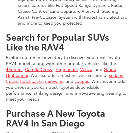
smart features like Full-Speed Range Dynamic Radar
Cruise Control, Lane Departure Alert with Steering
Assist, Pre-Collision System with Pedestrian Detection,
and more to keep you protected.
Search for Popular SUVs
Like the RAV4
Explore our online inventory to discover your next Toyota
RAV4 model, along with other popular vehicles like the
4Runner
,
Corolla Cross
,
Highlander
,
Venza
, and
Grand
Highlander
. We also offer an extensive selection of
sedans
,
trucks
,
hatchbacks
,
minivans
, and
coupes
. Whichever model
you choose, you can trust Toyota’s dependable
performance, striking design, and innovative engineering to
meet your needs.
Purchase A New Toyota
RAV4 In San Diego