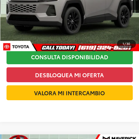
Less
MSRP:
$41,878
HACER CLIC PARA LLAMAR
1
/
30
CONSULTA DISPONIBILIDAD
DESBLOQUEA MI OFERTA
VALORA MI INTERCAMBIO