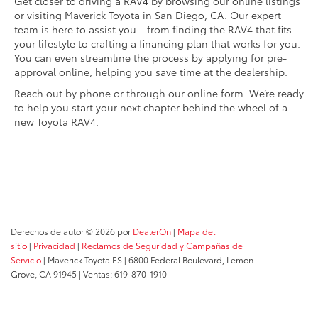
Get closer to driving a RAV4 by browsing our online listings
or visiting Maverick Toyota in San Diego, CA. Our expert
team is here to assist you—from finding the RAV4 that fits
your lifestyle to crafting a financing plan that works for you.
You can even streamline the process by applying for pre-
approval online, helping you save time at the dealership.
Reach out by phone or through our online form. We’re ready
to help you start your next chapter behind the wheel of a
new Toyota RAV4.
Derechos de autor © 2026
por
DealerOn
|
Mapa del
sitio
|
Privacidad
|
Reclamos de Seguridad y Campañas de
Servicio
| Maverick Toyota ES
|
6800 Federal Boulevard,
Lemon
Grove,
CA
91945
| Ventas:
619-870-1910