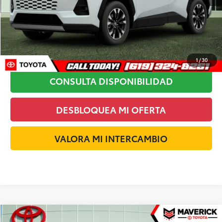
MSRP:
$48,518
HACER CLIC PARA LLAMAR
1
/
30
CONSULTA DISPONIBILIDAD
DESBLOQUEA MI OFERTA
VALORA MI INTERCAMBIO
Comparar vehículo