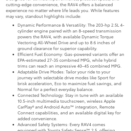
cutting-edge convenience, the RAV4 offers a balanced
experience no matter where life leads you. While features
may vary, standout highlights include:
Dynamic Performance & Versatility: The 203-hp 2.5L 4-
cylinder engine paired with an 8-speed transmission
powers the RAV4, with available Dynamic Torque
Vectoring All-Wheel Drive and up to 8.6 inches of
ground clearance for superior capability.
Efficient Fuel Economy: Gas-powered variants offer an
EPA-estimated 27-35 combined MPG, while hybrid
trims can reach an impressive 40–45 combined MPG.
Adaptable Drive Modes: Tailor your ride to your
journey with selectable drive modes like Sport for
brisk acceleration, Eco to maximize fuel savings, and
Normal for a perfect everyday balance.
Connected Technology: Stay in tune with an available
10.5-inch multimedia touchscreen, wireless Apple
CarPlay® and Android Auto™ integration, Remote
Connect capabilities, and an available digital key for
added convenience.
Advanced Safety Systems: Every RAV4 comes
equipped with Toyota Safety Sense™ 2.5, offering