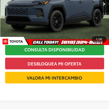
Less
MSRP:
$41,228
HACER CLIC PARA LLAMAR
1
/
30
CONSULTA DISPONIBILIDAD
DESBLOQUEA MI OFERTA
VALORA MI INTERCAMBIO