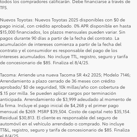
todos los compradores calificarán. Debe financiarse a través de
TFS.
Nuevos Toyotas: Nuevos Toyotas 2025 disponibles con $0 de
pago inicial, con crédito aprobado. 0% APR disponible en hasta
$15,000 financiados, los plazos mensuales pueden variar. Sin
pagos durante 90 días a partir de la fecha del contrato. La
acumulación de intereses comienza a partir de la fecha del
contrato y el consumidor es responsable del pago de los
intereses acumulados. No incluye TTL, registro, seguro y tarifa
de concesionario de $85. Finaliza el 8/4/25.
Tacoma: Arriende una nueva Tacoma SR 4x2 2025; Modelo 7146;
Arrendamiento a plazo cerrado de 36 meses con crédito
aprobado/ $0 de seguridad, 10k millas/año con cobertura de
$.15 por milla. Se pueden aplicar cargos por terminación
anticipada. Arrendamiento de $3,999 adeudado al momento de
la firma. Incluye el pago inicial de $4,268 y el primer pago
mensual de $269. MSRP $39,504. Costo de capital neto $35,154.
Residual $30,813. El cliente es responsable del seguro de
automóvil en el vehículo arrendado o comprado. No incluye
TT&L, registro, seguro y tarifa de concesionario de $85. Finaliza
el 8/4/25.