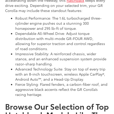
accelerating down the freeway, this
hatchback
keeps every
drive exciting. Depending on your selected trim, your GR
Corolla may include these standout features:
Robust Performance: The 1.6L turbocharged three-
cylinder engine pushes out a stunning 300
horsepower and 295 lb-ft of torque.
Dependable All-Wheel Drive: Adjust torque
distribution with multi-mode GR-FOUR AWD,
allowing for superior traction and control regardless
of road conditions.
Impressive Stability: A reinforced chassis, wider
stance, and an enhanced suspension system provide
razor-sharp handling.
Advanced Technology Suite: Stay on top of every trip
with an 8-inch touchscreen, wireless Apple CarPlay®,
Android Auto™, and a Head-Up Display.
Fierce Styling: Flared fenders, a carbon-fiber roof, and
aggressive black accents reflect the GR Corolla’s
racing heritage.
Browse Our Selection of Top