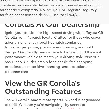
$53,474. Costo de capital neto $48,316. Residual $35,828. El
cliente es responsable del seguro de automóvil en el vehículo
arrendado o comprado. No incluye TT&L, registro, seguro y
Shop For New Toyota GR
tarifa de concesionario de $85. Finaliza el 8/4/25.
Corollas At Our Dealership
Ignite your passion for high-speed driving with a Toyota GR
Corolla from Maverick Toyota. Crafted for those who crave
adrenaline, this rally-bred hot hatch combines
turbocharged power, precision engineering, and bold
design. Our friendly team is here to help you find the ideal
performance vehicle to match your driving style. Visit our
San Diego, CA, dealership for a hassle-free shopping
experience, competitive financing, and exceptional
customer care.
View the GR Corolla’s
Outstanding Features
The GR Corolla boasts motorsport DNA and is engineered
to thrill. Whether you're navigating city streets or