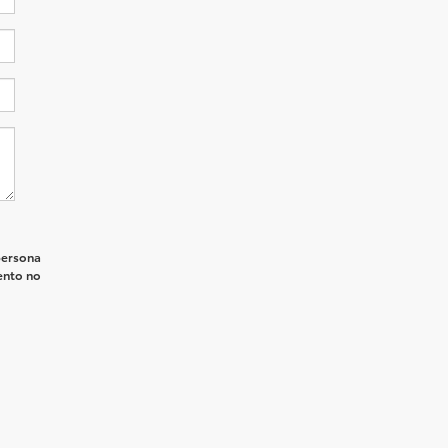
persona
ento no