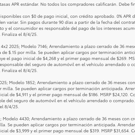
 tasas APR estándar. No todos los compradores calificarán. Debe fin
sponibles con $0 de pago inicial, con crédito aprobado. 0% APR d
n variar. Sin pagos durante 90 días a partir de la fecha del contr
ato y el consumidor es responsable del pago de los intereses acumu
 Finaliza el 8/4/25.
4x2 2025; Modelo 7146; Arrendamiento a plazo cerrado de 36 mes
a de $.15 por milla. Se pueden aplicar cargos por terminación anti
ye el pago inicial de $4,268 y el primer pago mensual de $269. MS
s responsable del seguro de automóvil en el vehículo arrendado o c
 Finaliza el 8/4/25.
2025; Modelo 1852; Arrendamiento a plazo cerrado de 36 meses con
or milla. Se pueden aplicar cargos por terminación anticipada. Ar
icial de $4,911 y el primer pago mensual de $186. MSRP $24,120. Co
able del seguro de automóvil en el vehículo arrendado o comprado. 
el 8/4/25.
; Modelo 4430; Arrendamiento a plazo cerrado de 36 meses con cr
illa. Se pueden aplicar cargos por terminación anticipada. Arrend
icial de $3,999 y el primer pago mensual de $319. MSRP $31,654. C