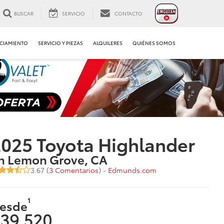
BUSCAR
SERVICIO
CONTACTO
CIAMIENTO
SERVICIO Y PIEZAS
ALQUILERES
QUIÉNES SOMOS
025 Toyota Highlander
n Lemon Grove, CA
3.67 (
3 Comentarios
) -
Edmunds.com
1
esde
39,520