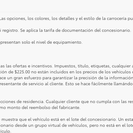
as opciones, los colores, los detalles y el estilo de la carrocería p
i registro. Se aplica la tarifa de documentación del concesionario.
epresentan solo el nivel de equipamiento.
as las ofertas e incentivos. Impuestos, título, etiquetas, cualquier 
ción de $225.00 no están incluidos en los precios de los vehículos
e un gran esfuerzo para garantizar la precisión de la información e
resentante de servicio al cliente. Esto se hace fácilmente llamánd
icciones de residencia. Cualquier cliente que no cumpla con las res
smo monto del reembolso del fabricante.
 muestra que el vehículo está en el lote del concesionario. Un esta
ionario desde un grupo virtual de vehículos, pero no está en el l
ículo.