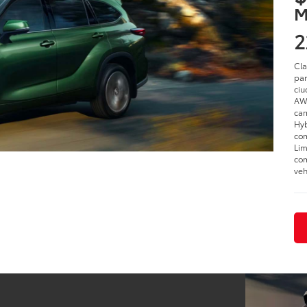
M
2
Cla
par
ciu
AWD
car
Hyb
com
Lim
com
veh