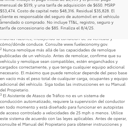
mensual de $519, y una tarifa de adquisición de $650. MSRP
$53,474. Costo de capital neto $48,316. Residual $35,828. El
cliente es responsable del seguro de automóvil en el vehículo
1
Clasificación de MPG según la EPA de 39 en ciudad/37 en 
arrendado o comprado. No incluye TT&L, registro, seguro y
carretera/38 combinadas para el Toyota Crown Signia 2025. 
tarifa de concesionario de $85. Finaliza el 8/4/25.
Utilícela solo con fines de comparación. Su millaje variará por 
muchas razones, incluyendo la condición de su vehículo y 
cómo/dónde conduce. Consulte www.fueleconomy.gov.
2
Nunca remolque más allá de las capacidades de remolque 
publicadas de un vehículo. Antes de remolcar, confirme que su 
vehículo y remolque sean compatibles, estén enganchados y 
cargados correctamente, y que tenga cualquier equipo adicional 
necesario. El máximo que puede remolcar depende del peso base 
en vacío más el peso total de cualquier carga, ocupantes y equipo 
adicional del vehículo. Siga todas las instrucciones en su Manual 
del Propietario.
3
El Asistente de Atasco de Tráfico no es un sistema de 
conducción automatizado, requiere la supervisión del conductor 
en todo momento y está diseñado para funcionar en autopistas 
de acceso controlado a velocidades de 25 mph o menos. Utilice 
este sistema de acuerdo con las leyes aplicables. Antes de operar, 
consulte el Manual del Propietario para obtener instrucciones y 