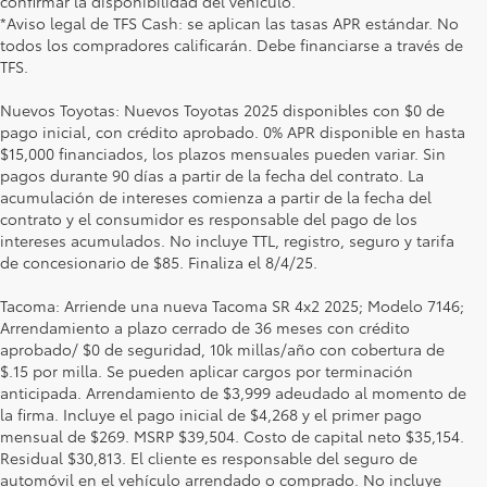
confirmar la disponibilidad del vehículo.
*Aviso legal de TFS Cash: se aplican las tasas APR estándar. No
todos los compradores calificarán. Debe financiarse a través de
TFS.
Nuevos Toyotas: Nuevos Toyotas 2025 disponibles con $0 de
pago inicial, con crédito aprobado. 0% APR disponible en hasta
$15,000 financiados, los plazos mensuales pueden variar. Sin
pagos durante 90 días a partir de la fecha del contrato. La
acumulación de intereses comienza a partir de la fecha del
contrato y el consumidor es responsable del pago de los
intereses acumulados. No incluye TTL, registro, seguro y tarifa
de concesionario de $85. Finaliza el 8/4/25.
Tacoma: Arriende una nueva Tacoma SR 4x2 2025; Modelo 7146;
Arrendamiento a plazo cerrado de 36 meses con crédito
aprobado/ $0 de seguridad, 10k millas/año con cobertura de
$.15 por milla. Se pueden aplicar cargos por terminación
anticipada. Arrendamiento de $3,999 adeudado al momento de
la firma. Incluye el pago inicial de $4,268 y el primer pago
mensual de $269. MSRP $39,504. Costo de capital neto $35,154.
Residual $30,813. El cliente es responsable del seguro de
automóvil en el vehículo arrendado o comprado. No incluye